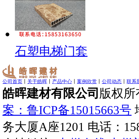
石塑电梯门套
公司首页
丨
关于皓晖
丨
产品中心
丨
案例欣赏
丨
公司动态
丨
联系
皓晖建材有限公司
版权所
案：鲁ICP备15015663号
务大厦A座1201 电话：1585