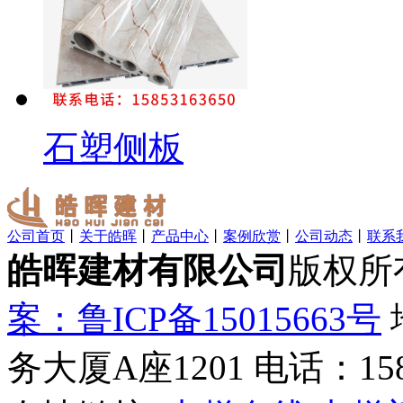
石塑侧板
公司首页
丨
关于皓晖
丨
产品中心
丨
案例欣赏
丨
公司动态
丨
联系
皓晖建材有限公司
版权所
案：鲁ICP备15015663号
务大厦A座1201 电话：1585